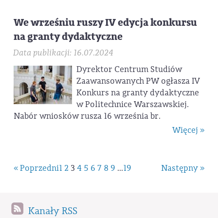
We wrześniu ruszy IV edycja konkursu
na granty dydaktyczne
Data publikacji: 16.07.2024
Dyrektor Centrum Studiów
Zaawansowanych PW ogłasza IV
Konkurs na granty dydaktyczne
w Politechnice Warszawskiej.
Nabór wniosków rusza 16 września br.
Więcej »
« Poprzedni
1
2
3
4
5
6
7
8
9
...
19
Następny »
Kanały RSS