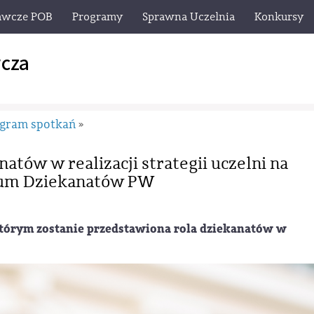
awcze POB
Programy
Sprawna Uczelnia
Konkursy
cza
gram spotkań
»
atów w realizacji strategii uczelni na
rum Dziekanatów PW
którym zostanie przedstawiona rola dziekanatów w