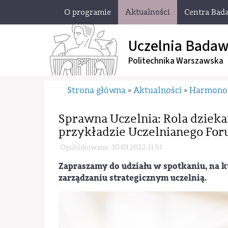
O programie
Aktualności
Centra Bad
Uczelnia Badaw
Politechnika Warszawska
Strona główna
Aktualności
Harmono
»
»
Sprawna Uczelnia: Rola dziekan
przykładzie Uczelnianego Fo
Opublikowano: 30.03.2022 11:51
Zapraszamy do udziału w spotkaniu, na 
zarządzaniu strategicznym uczelnią.