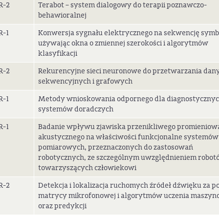
R-2
Terabot – system dialogowy do terapii poznawczo-
behawioralnej
R-1
Konwersja sygnału elektrycznego na sekwencję symb
używając okna o zmiennej szerokości i algorytmów
klasyfikacji
R-2
Rekurencyjne sieci neuronowe do przetwarzania dan
sekwencyjnych i grafowych
R-1
Metody wnioskowania odpornego dla diagnostyczny
systemów doradczych
R-1
Badanie wpływu zjawiska przenikliwego promieniow
akustycznego na właściwości funkcjonalne systemów
pomiarowych, przeznaczonych do zastosowań
robotycznych, ze szczególnym uwzględnieniem robot
towarzyszących człowiekowi
R-2
Detekcja i lokalizacja ruchomych źródeł dźwięku za 
matrycy mikrofonowej i algorytmów uczenia maszy
oraz predykcji