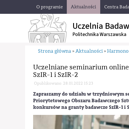
O programie
Aktualności
Centra Bad
Uczelnia Badaw
Politechnika Warszawska
Strona główna
Aktualności
Harmono
»
»
Uczelniane seminarium online:
SzIR-1 i SzIR-2
Opublikowano: 28.01.2022 15:23
Zapraszamy do udziału w trzydniowym s
Priorytetowego Obszaru Badawczego Sztuc
konkursów na granty badawcze SzIR-1 i S