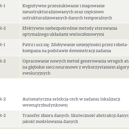
R-1
Kognitywne przeszukiwanie i mapowanie
nieustrukturalizowanych oraz częściowo
ustrukturalizowanych danych temporalnych
R-2
Efektywne niebezpośrednie metody sterowania
optymalnego układami wieloczłonowymi
R-1
Patrz i ucz się: Zdobywanie umiejętności przez robota-
kompana na podstawie demonstracji zadania
R-2
Opracowanie nowych metod generowania wrogich a
na głębokie sieci neuronowe z wykorzystaniem algo
ewolucyjnych
R-2
Automatyczna selekcja cech w zadaniu lokalizacji
wewnątrzbudynkowej
R-2
Transfer zbioru danych: Skuteczność abstrakcji danyc
jakość modelowania danych