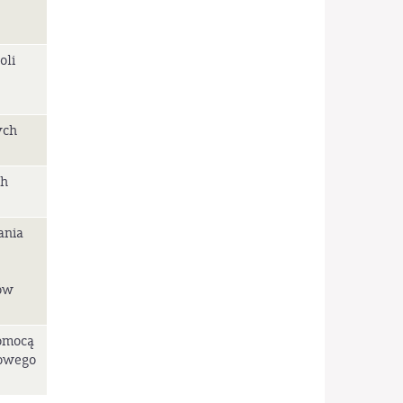
oli
ych
ch
ania
ów
pomocą
nowego