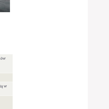
lów
cią w