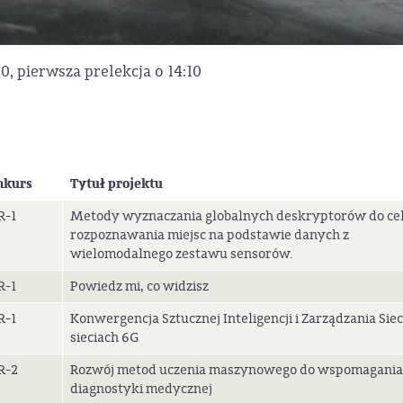
00, pierwsza prelekcja o 14:10
nkurs
Tytuł projektu
R-1
Metody wyznaczania globalnych deskryptorów do ce
rozpoznawania miejsc na podstawie danych z
wielomodalnego zestawu sensorów.
R-1
Powiedz mi, co widzisz
R-1
Konwergencja Sztucznej Inteligencji i Zarządzania Sie
sieciach 6G
R-2
Rozwój metod uczenia maszynowego do wspomagania
diagnostyki medycznej