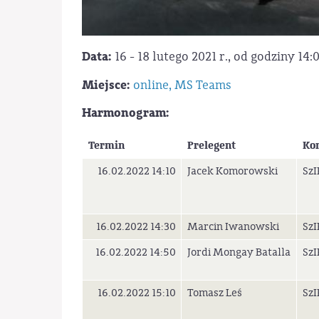
Data:
16 - 18 lutego 2021 r., od godziny 14:
Miejsce:
online, MS Teams
Harmonogram:
Termin
Prelegent
Ko
16.02.2022 14:10
Jacek Komorowski
SzI
16.02.2022 14:30
Marcin Iwanowski
SzI
16.02.2022 14:50
Jordi Mongay Batalla
SzI
16.02.2022 15:10
Tomasz Leś
SzI