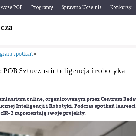
awcze POB
Programy
Sprawna Uczelnia
Konkursy
cza
gram spotkań
»
 POB Sztuczna inteligencja i robotyka -
eminarium online, organizowanym przez Centrum Bad
znej Inteligencji i Robotyki. Podczas spotkań laureaci
zIR-2 zaprezentują swoje projekty.