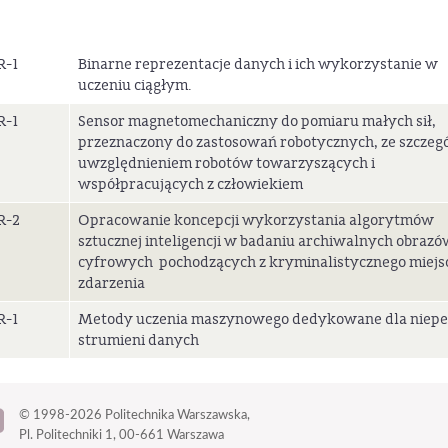
R-1
Binarne reprezentacje danych i ich wykorzystanie w
uczeniu ciągłym.
R-1
Sensor magnetomechaniczny do pomiaru małych sił,
przeznaczony do zastosowań robotycznych, ze szcze
uwzględnieniem robotów towarzyszących i
współpracujących z człowiekiem
R-2
Opracowanie koncepcji wykorzystania algorytmów
sztucznej inteligencji w badaniu archiwalnych obrazó
cyfrowych pochodzących z kryminalistycznego miejs
zdarzenia
R-1
Metody uczenia maszynowego dedykowane dla niepe
strumieni danych
© 1998-2026
Politechnika Warszawska,
Pl. Politechniki 1,
00-661 Warszawa