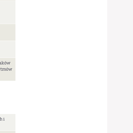
taków
rytmów
h i