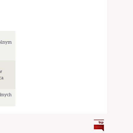
gólnym
w
ca
łnych