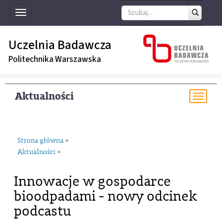
Toggle
navigation
Uczelnia Badawcza
Politechnika Warszawska
Aktualności
Togg
navi
Strona główna
»
Aktualności
»
Innowacje w gospodarce
bioodpadami - nowy odcinek
podcastu