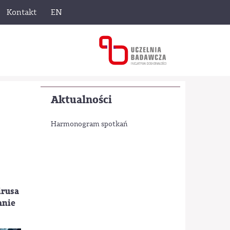
Kontakt
EN
Aktualności
Harmonogram spotkań
irusa
anie