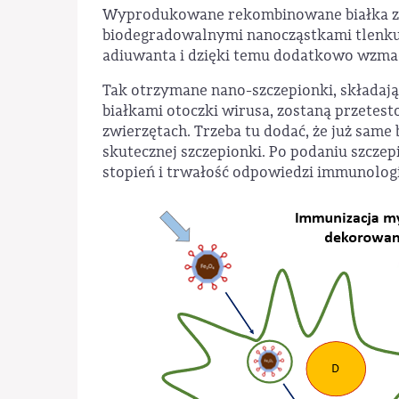
Wyprodukowane rekombinowane białka zos
biodegradowalnymi nanocząstkami tlenku ż
adiuwanta i dzięki temu dodatkowo wzma
Tak otrzymane nano-szczepionki, składa
białkami otoczki wirusa, zostaną przetes
zwierzętach. Trzeba tu dodać, że już sam
skutecznej szczepionki. Po podaniu szcze
stopień i trwałość odpowiedzi immunologic