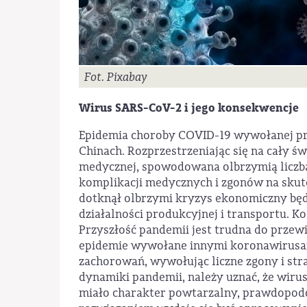
Fot. Pixabay
Wirus SARS-CoV-2 i jego konsekwencje
Epidemia choroby COVID-19 wywołanej pr
Chinach. Rozprzestrzeniając się na cały ś
medycznej, spowodowana olbrzymią liczbą
komplikacji medycznych i zgonów na sku
dotknął olbrzymi kryzys ekonomiczny będ
działalności produkcyjnej i transportu. K
Przyszłość pandemii jest trudna do przewid
epidemie wywołane innymi koronawirusam
zachorowań, wywołując liczne zgony i stra
dynamiki pandemii, należy uznać, że wirus 
miało charakter powtarzalny, prawdopodob