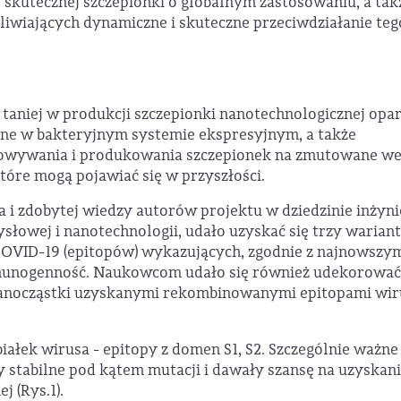
skutecznej szczepionki o globalnym zastosowaniu, a tak
wiających dynamiczne i skuteczne przeciwdziałanie teg
 taniej w produkcji szczepionki nanotechnologicznej opar
e w bakteryjnym systemie ekspresyjnym, a także
owywania i produkowania szczepionek na zmutowane we
które mogą pojawiać się w przyszłości.
 i zdobytej wiedzy autorów projektu w dziedzinie inżyni
ysłowej i nanotechnologii, udało uzyskać się trzy warian
OVID-19 (epitopów) wykazujących, zgodnie z najnowszy
munogenność. Naukowcom udało się również udekorować
anocząstki uzyskanymi rekombinowanymi epitopami wir
łek wirusa - epitopy z domen S1, S2. Szczególnie ważne
y stabilne pod kątem mutacji i dawały szansę na uzyskan
j (Rys.1).