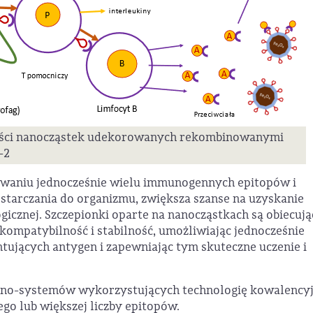
ości nanocząstek udekorowanych rekombinowanymi
-2
sowaniu jednocześnie wielu immunogennych epitopów i
tarczania do organizmu, zwiększa szanse na uzyskanie
icznej. Szczepionki oparte na nanocząstkach są obiecują
kompatybilność i stabilność, umożliwiając jednocześnie
ujących antygen i zapewniając tym skuteczne uczenie i
 nano-systemów wykorzystujących technologię kowalency
go lub większej liczby epitopów.