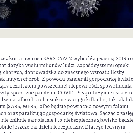
zez koronawirusa SARS-CoV-2 wybuchła jesienią 2019 r
wiat dotyka wielu milionów ludzi. Zapaść systemu opieki
 chorych, doprowadziła do znacznego wzrostu liczby
tek innych chorób. Z powodu pandemii gospodarkę świat
ący rezultatem powszechnej niepewności, spowolnienia
oszty społeczne pandemii COVID-19 są olbrzymie i stale r
zenia, albo choroba zniknie w ciągu kilku lat, tak jak lo
i (SARS, MERS), albo będzie powracała nowymi falami
ch oraz paraliżując gospodarkę światową. Sądząc z zasięg
nie zniknie samoistnie i to niebezpieczne zjawisko będzi
nie jeszcze bardziej niebezpieczny. Dlatego jedynym