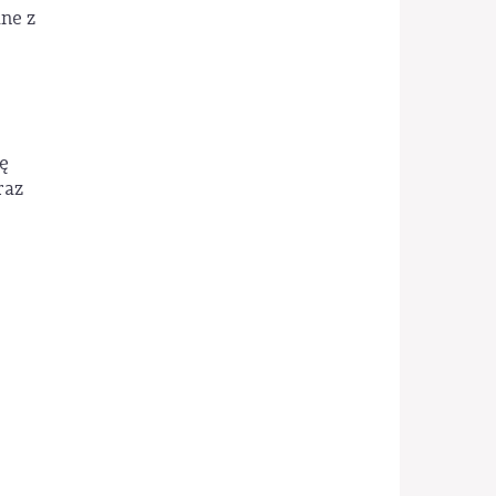
ne z
ę
raz