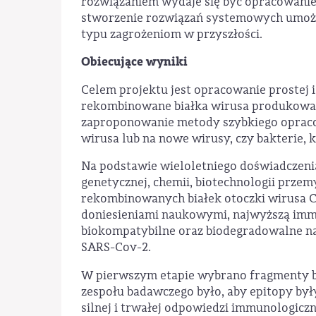
rozwiązaniem wydaje się być opracowanie 
stworzenie rozwiązań systemowych umożli
typu zagrożeniom w przyszłości.
Obiecujące wyniki
Celem projektu jest opracowanie prostej i
rekombinowane białka wirusa produkowan
zaproponowanie metody szybkiego oprac
wirusa lub na nowe wirusy, czy bakterie, 
Na podstawie wieloletniego doświadczenia
genetycznej, chemii, biotechnologii przem
rekombinowanych białek otoczki wirusa C
doniesieniami naukowymi, najwyższą im
biokompatybilne oraz biodegradowalne n
SARS-Cov-2.
W pierwszym etapie wybrano fragmenty bia
zespołu badawczego było, aby epitopy był
silnej i trwałej odpowiedzi immunologiczne