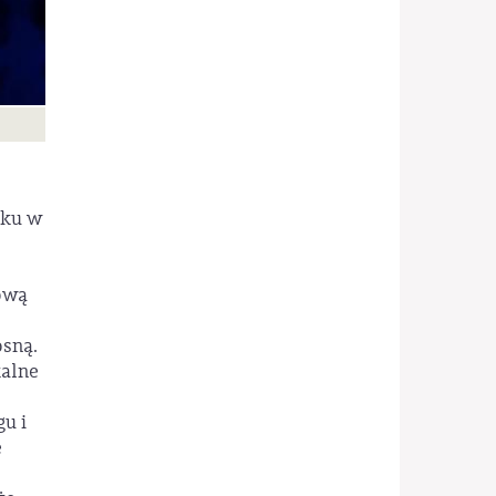
oku w
ową
osną.
kalne
u i
e