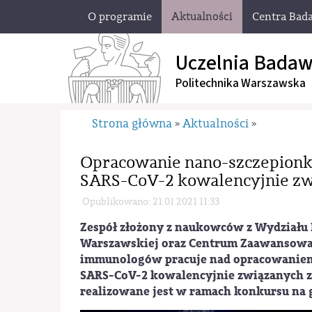
O programie
Aktualności
Centra Bad
Uczelnia Badaw
Politechnika Warszawska
Strona główna
Aktualności
»
»
Opracowanie nano-szczepionki
SARS-CoV-2 kowalencyjnie zw
Opublikowano: 21.01.2021 11:33
Zespół złożony z naukowców z Wydziału I
Warszawskiej oraz Centrum Zaawansowan
immunologów pracuje nad opracowaniem 
SARS-CoV-2 kowalencyjnie związanych z
realizowane jest w ramach konkursu na 