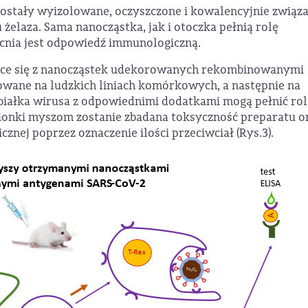
tały wyizolowane, oczyszczone i kowalencyjnie związa
elaza. Sama nanocząstka, jak i otoczka pełnią rolę
cnia jest odpowiedź immunologiczną.
jące się z nanocząstek udekorowanych rekombinowanymi
towane na ludzkich liniach komórkowych, a następnie na
e białka wirusa z odpowiednimi dodatkami mogą pełnić rol
pionki myszom zostanie zbadana toksyczność preparatu o
znej poprzez oznaczenie ilości przeciwciał (Rys.3).