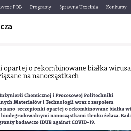
awcze POB
Programy
Sprawna Uczelnia
Konkursy
cza
 opartej o rekombinowane białka wirusa
iązane na nanocząstkach
nżynierii Chemicznej i Procesowej Politechniki
ych Materiałów i Technologii wraz z zespołem
nano-szczepionki opartej o rekombinowane białka w
 biodegradowalnymi nanocząstkami tlenku żelaza. Bad
granty badawcze IDUB against COVID-19.