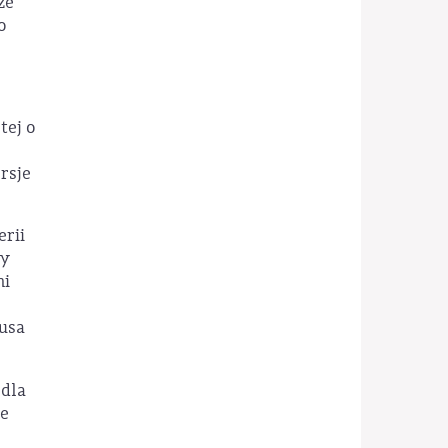
że
o
tej o
rsje
erii
ty
mi
usa
 dla
ie