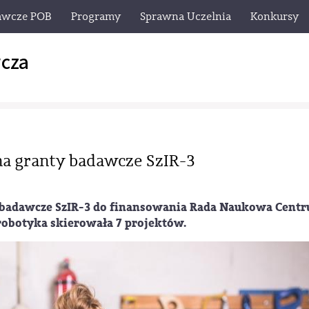
awcze POB
Programy
Sprawna Uczelnia
Konkursy
cza
a granty badawcze SzIR-3
 badawcze SzIR-3 do finansowania Rada Naukowa Cent
robotyka skierowała 7 projektów.