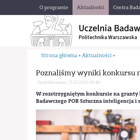
O programie
Aktualności
Centra Bad
Uczelnia Badaw
Politechnika Warszawska
Strona główna
Aktualności
»
»
Poznaliśmy wyniki konkursu n
Opublikowano: 17.12.2021 09:40
W rozstrzygniętym konkursie na granty
Badawczego POB Sztuczna inteligencja i 