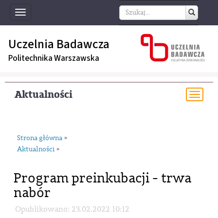
Toggle
navigation
Uczelnia Badawcza
Politechnika Warszawska
Aktualności
Togg
navi
Strona główna
»
Aktualności
»
Program preinkubacji - trwa
nabór
Opublikowano: 23.02.2022 10:12