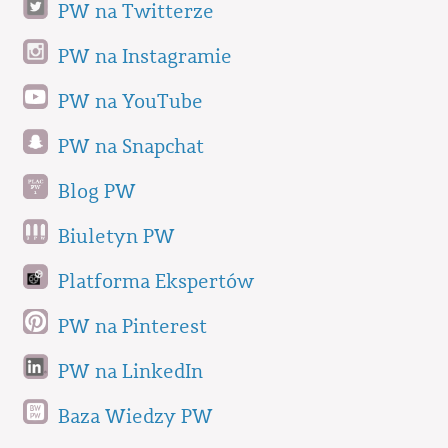
PW na Twitterze
PW na Instagramie
PW na YouTube
PW na Snapchat
Blog PW
Biuletyn PW
Platforma Ekspertów
PW na Pinterest
PW na LinkedIn
Baza Wiedzy PW