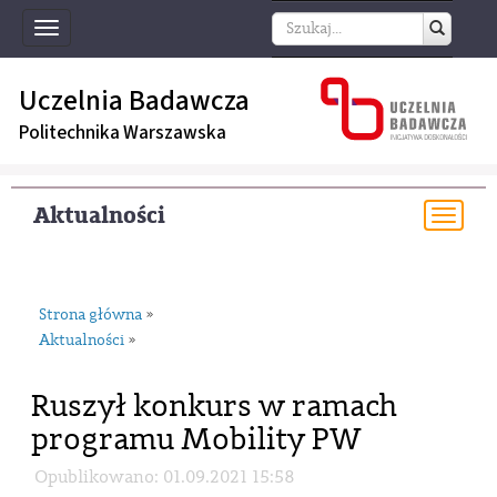
Toggle
navigation
Uczelnia Badawcza
Politechnika Warszawska
Aktualności
Togg
navi
Strona główna
»
Aktualności
»
Ruszył konkurs w ramach
programu Mobility PW
Opublikowano: 01.09.2021 15:58