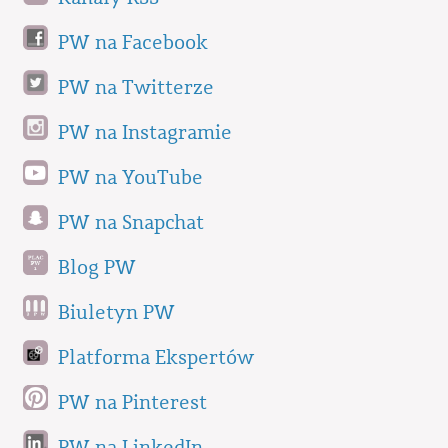
PW na Facebook
PW na Twitterze
PW na Instagramie
PW na YouTube
PW na Snapchat
Blog PW
Biuletyn PW
Platforma Ekspertów
PW na Pinterest
PW na LinkedIn