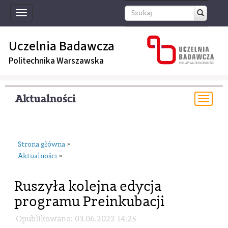
Toggle
navigation
Uczelnia Badawcza
Politechnika Warszawska
Aktualności
Togg
navi
Strona główna
»
Aktualności
»
Ruszyła kolejna edycja
programu Preinkubacji
Opublikowano: 03.06.2022 14:25