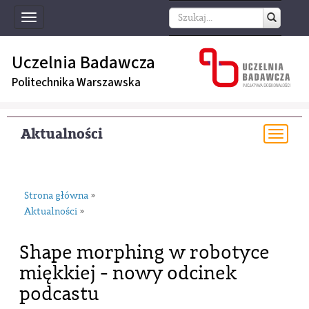
Toggle
navigation
Uczelnia Badawcza
Politechnika Warszawska
Aktualności
Togg
navi
Strona główna
»
Aktualności
»
Shape morphing w robotyce
miękkiej - nowy odcinek
podcastu