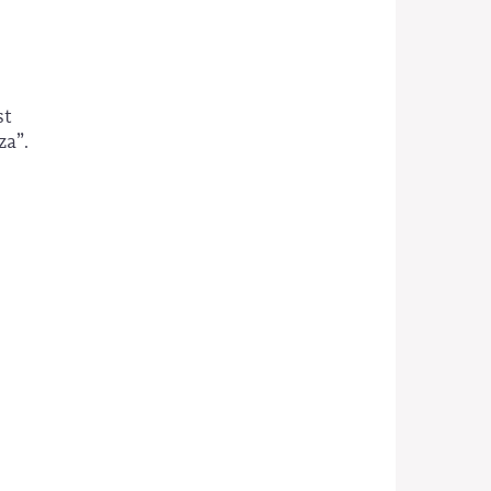
st
za”.