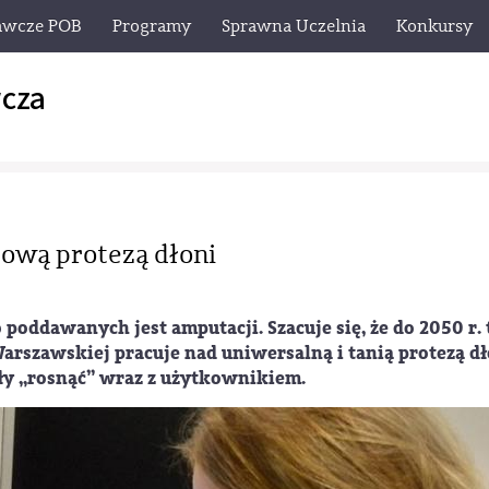
awcze POB
Programy
Sprawna Uczelnia
Konkursy
cza
ową protezą dłoni
 poddawanych jest amputacji. Szacuje się, że do 2050 r. 
Warszawskiej pracuje nad uniwersalną i tanią protezą dł
y „rosnąć” wraz z użytkownikiem.