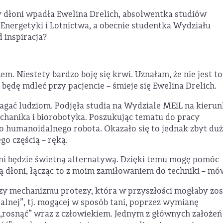
dłoni wpadła Ewelina Drelich, absolwentka studiów
nergetyki i Lotnictwa, a obecnie studentka Wydziału
 inspiracja?
m. Niestety bardzo boję się krwi. Uznałam, że nie jest to
ędę mdleć przy pacjencie – śmieje się Ewelina Drelich.
agać ludziom. Podjęła studia na Wydziale MEiL na kieru
chanika i biorobotyka. Poszukując tematu do pracy
o humanoidalnego robota. Okazało się to jednak zbyt d
go częścią – ręką.
oni będzie świetną alternatywą. Dzięki temu mogę pomóc
dłoni, łącząc to z moim zamiłowaniem do techniki – mó
y mechanizmu protezy, która w przyszłości mogłaby zos
nej”, tj. mogącej w sposób tani, poprzez wymianę
rosnąć” wraz z człowiekiem. Jednym z głównych założeń