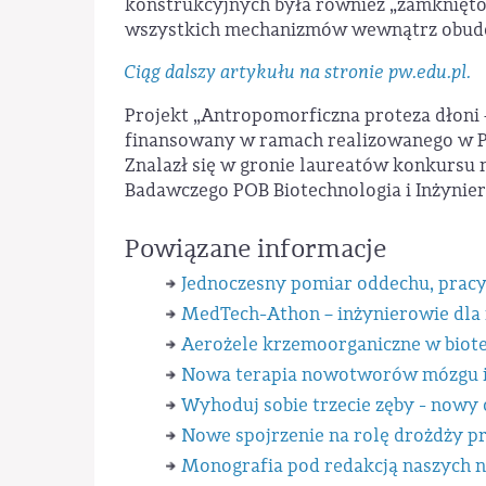
konstrukcyjnych była również „zamknięto
wszystkich mechanizmów wewnątrz obud
Ciąg dalszy artykułu na stronie pw.edu.pl.
Projekt „Antropomorficzna proteza dłoni 
finansowany w ramach realizowanego w PW
Znalazł się w gronie laureatów konkursu
Badawczego POB Biotechnologia i Inżynie
Powiązane informacje
Jednoczesny pomiar oddechu, pracy
MedTech-Athon – inżynierowie dl
Aerożele krzemoorganiczne w biotec
Nowa terapia nowotworów mózgu i e
Wyhoduj sobie trzecie zęby - nowy
Nowe spojrzenie na rolę drożdży p
Monografia pod redakcją naszych