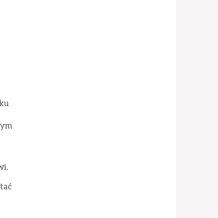
nku
użym
wi.
tać