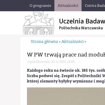
O programie
Aktualności
Centra Bad
Uczelnia Badaw
Politechnika Warszawska
Strona główna
Aktualności
»
»
W PW trwają prace nad moduł
Opublikowano: 22.11.2021 13:05
Każdego roku na świecie ok. 185 tys. osób
liczba podwoi się. Zespół z Politechniki 
której elementy byłyby wymienne i mogł