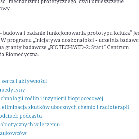
ść” mechanizmu protetycznego, czyli umieszczenie
owy.
– budowa i badanie funkcjonowania prototypu kciuka” je
 programu „Inicjatywa doskonałości - uczelnia badawc
 na granty badawcze „BIOTECHMED-2: Start” Centrum
ria Biomedyczna.
 serca i aktywności
a medycyny
hnologii roślin i inżynierii bioprocesowej
liminacja skutków ubocznych chemio i radioterapii
 odcinek podcastu
robiotycznych w leczeniu
 naukowców