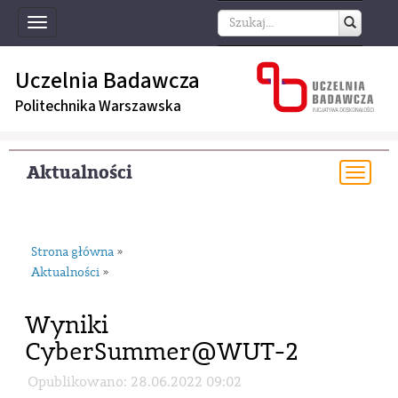
Toggle
navigation
Uczelnia Badawcza
Politechnika Warszawska
Aktualności
Togg
navi
Strona główna
»
Aktualności
»
Wyniki
CyberSummer@WUT-2
Opublikowano: 28.06.2022 09:02