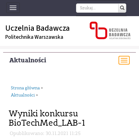
Toggle
navigation
Uczelnia Badawcza
Politechnika Warszawska
Aktualności
Togg
navi
Strona główna
»
Aktualności
»
Wyniki konkursu
BioTechMed_LAB-1
Opublikowano: 30.11.2021 11:25