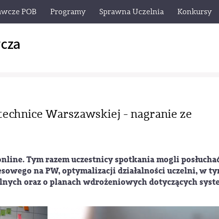
awcze POB
Programy
Sprawna Uczelnia
Konkursy
cza
technice Warszawskiej - nagranie ze
nline. Tym razem uczestnicy spotkania mogli posłucha
owego na PW, optymalizacji działalności uczelni, w t
alnych oraz o planach wdrożeniowych dotyczących sys