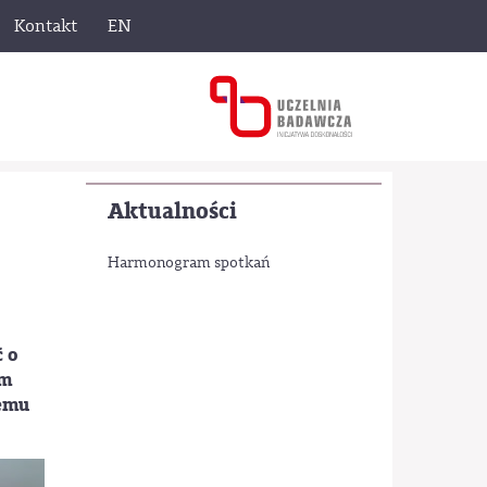
Kontakt
EN
Aktualności
Harmonogram spotkań
ć o
ym
temu