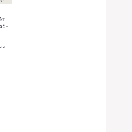
ekt
ać –
raz