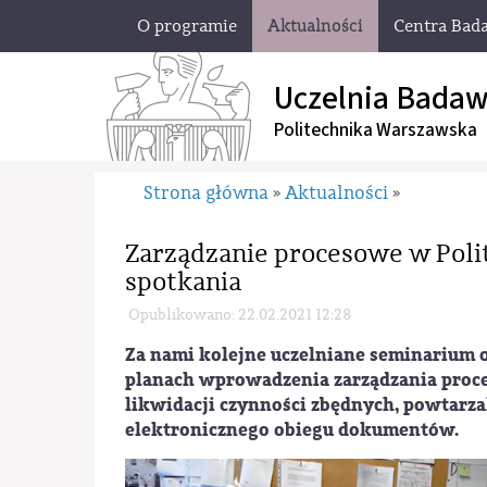
O programie
Aktualności
Centra Bad
Uczelnia Badaw
Politechnika Warszawska
Strona główna
Aktualności
»
»
Zarządzanie procesowe w Poli
spotkania
Opublikowano: 22.02.2021 12:28
Za nami kolejne uczelniane seminarium o
planach wprowadzenia zarządzania proces
likwidacji czynności zbędnych, powtarz
elektronicznego obiegu dokumentów.