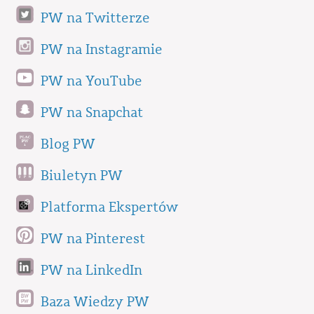
PW na Twitterze
PW na Instagramie
PW na YouTube
PW na Snapchat
Blog PW
Biuletyn PW
Platforma Ekspertów
PW na Pinterest
PW na LinkedIn
Baza Wiedzy PW