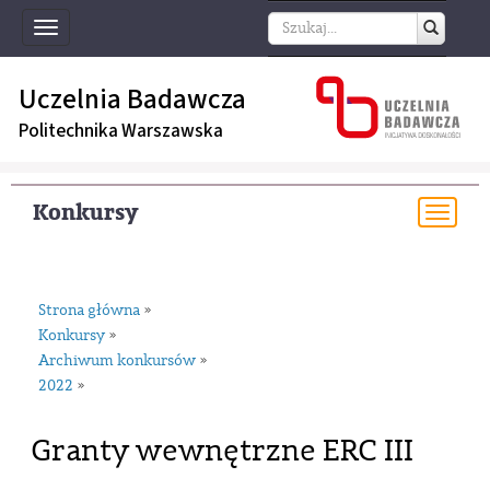
Toggle
navigation
Uczelnia Badawcza
Politechnika Warszawska
Konkursy
Togg
navi
Strona główna
»
Konkursy
»
Archiwum konkursów
»
2022
»
Granty wewnętrzne ERC III