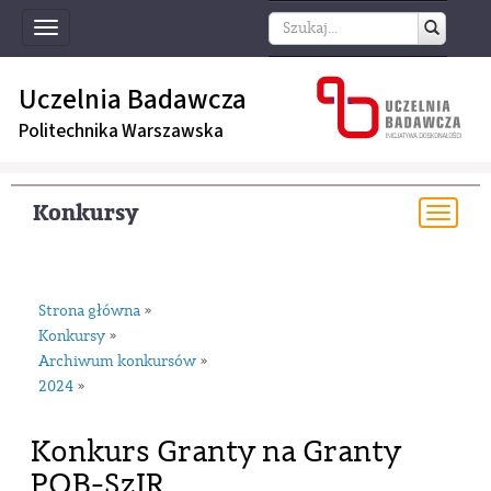
Toggle
navigation
Uczelnia Badawcza
Politechnika Warszawska
Konkursy
Togg
navi
Strona główna
»
Konkursy
»
Archiwum konkursów
»
2024
»
Konkurs Granty na Granty
POB-SzIR