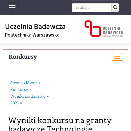
Toggle
navigation
Uczelnia Badawcza
Politechnika Warszawska
Konkursy
Togg
navi
Strona główna
»
Konkursy
»
Wyniki konkursów
»
2021
»
Wyniki konkursu na granty
badawcze Technologie