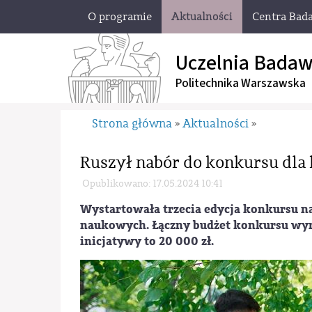
O programie
Aktualności
Centra Bad
Uczelnia Badaw
Politechnika Warszawska
Strona główna
Aktualności
»
»
Ruszył nabór do konkursu dla
Opublikowano: 17.05.2024 10:41
Wystartowała trzecia edycja konkursu n
naukowych. Łączny budżet konkursu wyn
inicjatywy to 20 000 zł.