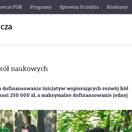
awcze POB
Programy
Sprawna Uczelnia
Konkursy
cza
 kół naukowych
a dofinansowanie inicjatyw wspierających rozwój kół
osi 250 000 zł, a maksymalne dofinansowanie jednej