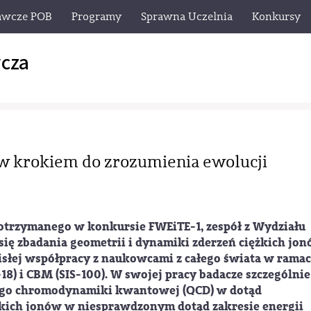
awcze POB
Programy
Sprawna Uczelnia
Konkursy
cza
ów krokiem do zrozumienia ewolucji
 otrzymanego w konkursie FWEiTE-1, zespół z Wydziału
 się zbadania geometrii i dynamiki zderzeń ciężkich jo
isłej współpracy z naukowcami z całego świata w rama
8) i CBM (SIS-100). W swojej pracy badacze szczególnie
owego chromodynamiki kwantowej (QCD) w dotąd
ężkich jonów w niesprawdzonym dotąd zakresie energii