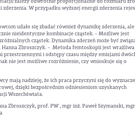
relacji) zależy odwrotnie proporcjonalnie do rozmiaru źró
i zderzenia. W przypadku wyższej energii zderzenia rejes
wcom udało się zbadać również dynamikę zderzenia, ale
znie nieidentyczne kombinacje cząstek. – Możliwe jest
zróżnialnych cząstek. Dynamika zderzeń może być związ
f. Hanna Zbroszczyk. – Metoda femtoskopii jest wrażliwa
mi przestrzennymi i odstępy czasu między emisjami dwóc
nak nie jest możliwe rozróżnienie, czy wnioskuje się o
cy mają nadzieję, że ich praca przyczyni się do wyznacz
drowej, dzięki bezpośrednim odniesieniom uzyskanych
ji Wszechświata.
nna Zbroszczyk, prof. PW , mgr inż. Paweł Szymanski, mgr
a