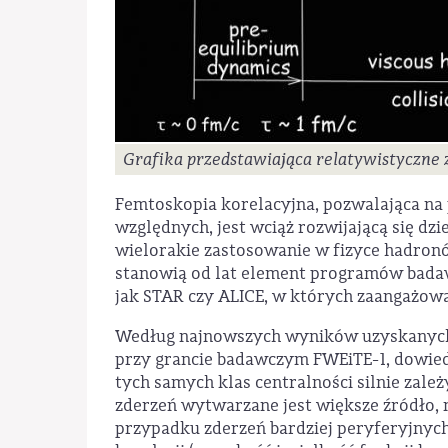
Grafika przedstawiająca relatywistyczne 
Femtoskopia korelacyjna, pozwalająca na 
względnych, jest wciąż rozwijającą się dz
wielorakie zastosowanie w fizyce hadron
stanowią od lat element programów bada
jak STAR czy ALICE, w których zaangażow
Według najnowszych wyników uzyskanych 
przy grancie badawczym FWEiTE-1, dowiedz
tych samych klas centralności silnie zale
zderzeń wytwarzane jest większe źródło, n
przypadku zderzeń bardziej peryferyjnych m