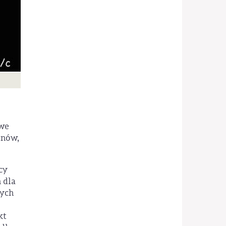
owe
onów,
cy
 dla
nych
kt