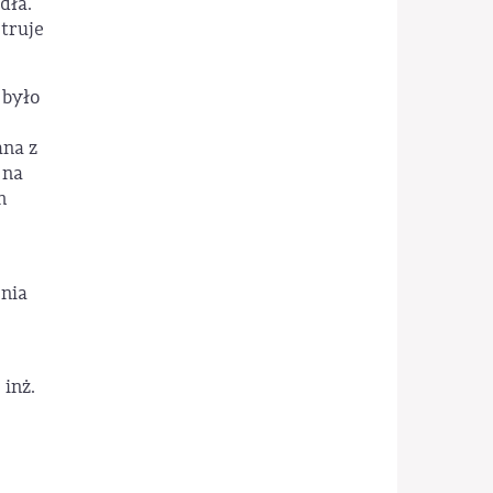
dła.
truje
 było
ana z
 na
h
enia
 inż.