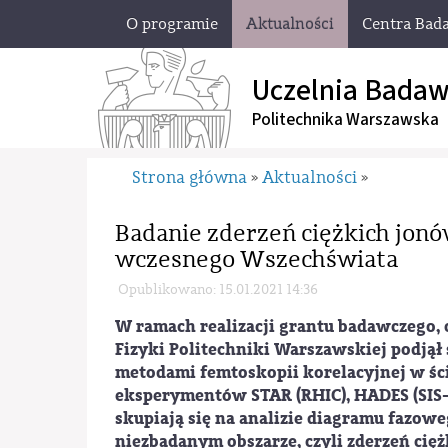
O programie
Aktualności
Centra Bad
Uczelnia Badaw
Politechnika Warszawska
Strona główna
Aktualności
»
»
Badanie zderzeń ciężkich jon
wczesnego Wszechświata
Opublikowano: 15.01.2021 14:36
W ramach realizacji grantu badawczego,
Fizyki Politechniki Warszawskiej podjął
metodami femtoskopii korelacyjnej w śc
eksperymentów STAR (RHIC), HADES (SIS-1
skupiają się na analizie diagramu faz
niezbadanym obszarze, czyli zderzeń ci