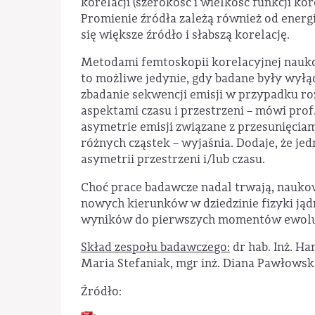
korelacji (szerokość i wielkość funkcji ko
Promienie źródła zależą również od energi
się większe źródło i słabszą korelację.
Metodami femtoskopii korelacyjnej nauko
to możliwe jedynie, gdy badane były wyłąc
zbadanie sekwencji emisji w przypadku ro
aspektami czasu i przestrzeni – mówi pro
asymetrie emisji związane z przesunięcia
różnych cząstek – wyjaśnia. Dodaje, że jed
asymetrii przestrzeni i/lub czasu.
Choć prace badawcze nadal trwają, naukow
nowych kierunków w dziedzinie fizyki ją
wyników do pierwszych momentów ewoluc
Skład zespołu badawczego:
dr hab. Inż. Ha
Maria Stefaniak, mgr inż. Diana Pawłowsk
Źródło: