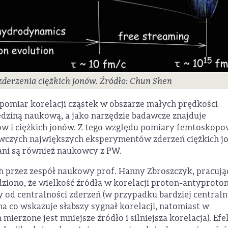
zderzenia ciężkich jonów. Źródło: Chun Shen
pomiar korelacji cząstek w obszarze małych prędkości
iedziną naukową, a jako narzędzie badawcze znajduje
ów i ciężkich jonów. Z tego względu pomiary femtoskop
wczych największych eksperymentów zderzeń ciężkich j
ani są również naukowcy z PW.
przez zespół naukowy prof. Hanny Zbroszczyk, pracują
iono, że wielkość źródła w korelacji proton-antyproton
ży od centralności zderzeń (w przypadku bardziej central
a co wskazuje słabszy sygnał korelacji, natomiast w
ierzone jest mniejsze źródło i silniejsza korelacja). Efe