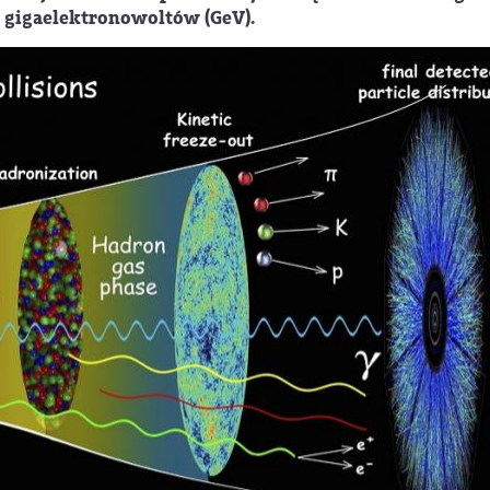
u gigaelektronowoltów (GeV).