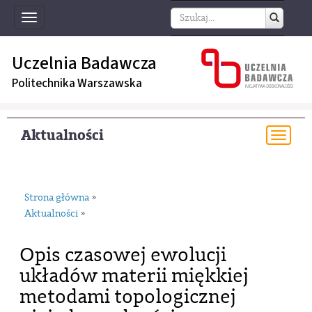
Toggle
navigation
Uczelnia Badawcza
Politechnika Warszawska
Aktualności
Togg
navi
Strona główna
»
Aktualności
»
Opis czasowej ewolucji
układów materii miękkiej
metodami topologicznej