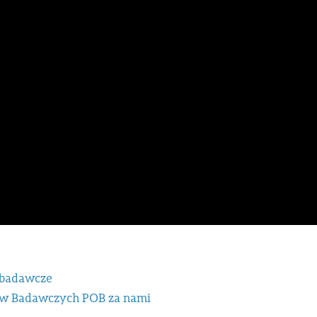
 badawcze
ów Badawczych POB za nami