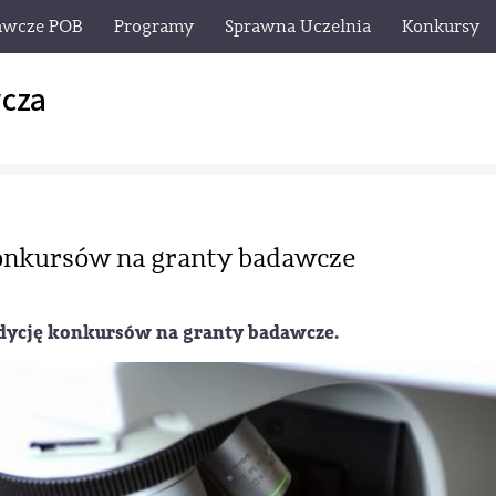
awcze POB
Programy
Sprawna Uczelnia
Konkursy
cza
onkursów na granty badawcze
dycję konkursów na granty badawcze.