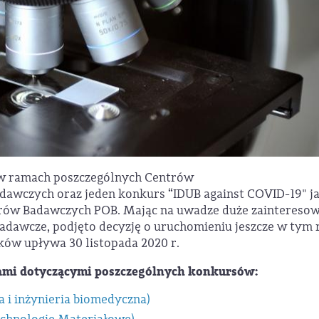
 w ramach poszczególnych Centrów
awczych oraz jeden konkurs “IDUB against COVID-19" j
trów Badawczych POB. Mając na uwadze duże zainteresow
badawcze, podjęto decyzję o uruchomieniu jeszcze w tym
sków upływa 30 listopada 2020 r.
łami dotyczącymi poszczególnych konkursów:
i inżynieria biomedyczna)