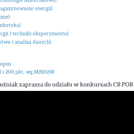
echnologie Materiałowe)
gazynowanie energii)
zne)
robotyka)
gii i techniki eksperymentu)
two i analiza danych)
copus
 i 200 pkt. wg MNiSzW
oźniak zaprasza do udziału w konkursach CB POB