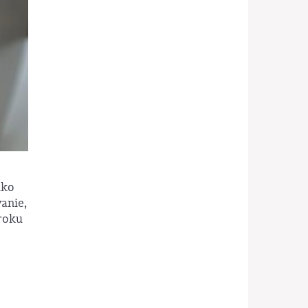
ako
anie,
 roku