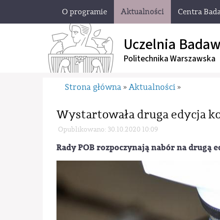
O programie
Aktualności
Centra Bad
Uczelnia Badaw
Politechnika Warszawska
Strona główna
Aktualności
»
»
Wystartowała druga edycja k
Opublikowano: 30.10.2020 10:09
Rady POB rozpoczynają nabór na drugą e