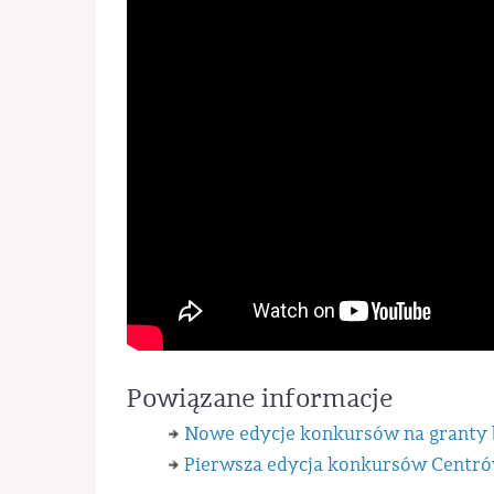
Powiązane informacje
Nowe edycje konkursów na granty
Pierwsza edycja konkursów Centr