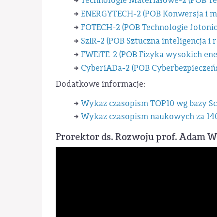
Technologie Materiałowe-2 (POB T
ENERGYTECH-2 (POB Konwersja i ma
FOTECH-2 (POB Technologie fotonic
SzIR-2 (POB Sztuczna inteligencja i 
FWEiTE-2 (POB Fizyka wysokich ener
CyberiADa-2 (POB Cyberbezpieczeńs
Dodatkowe informacje:
Wykaz czasopism TOP10 wg bazy S
Wykaz czasopism naukowych za 140
Prorektor ds. Rozwoju prof. Adam W