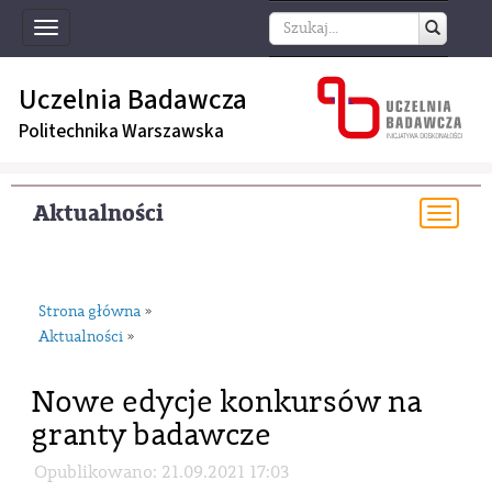
Toggle
navigation
Uczelnia Badawcza
Politechnika Warszawska
Aktualności
Togg
navi
Strona główna
»
Aktualności
»
Nowe edycje konkursów na
granty badawcze
Opublikowano: 21.09.2021 17:03