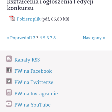
kształcenia i ogłoszenia I edycji
konkursu
Pobierz plik
(pdf, 66,80 kB)
« Poprzedni
1
2
3
4
5
6
7
8
Następny »
Kanały RSS
PW na Facebook
PW na Twitterze
PW na Instagramie
PW na YouTube