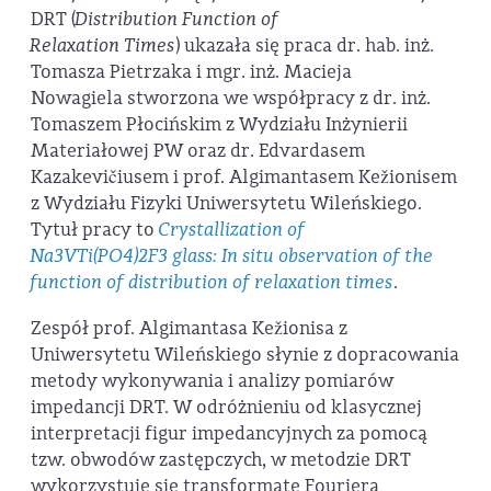
DRT (
Distribution Function of
Relaxation T
imes
) ukazała się praca dr. hab. inż.
Tomasza Pietrzaka i mgr. inż. Macieja
Nowagiela stworzona we współpracy z dr. inż.
Tomaszem Płocińskim z Wydziału Inżynierii
Materiałowej PW oraz dr. Edvardasem
Kazakevičiusem i prof. Algimantasem Kežionisem
z Wydziału Fizyki Uniwersytetu Wileńskiego.
Tytuł pracy to
Crystallization of
Na3VTi(PO4)2F3 glass: In situ observation of the
function of distribution of relaxation times
.
Zespół prof. Algimantasa Kežionisa z
Uniwersytetu Wileńskiego słynie z dopracowania
metody wykonywania i analizy pomiarów
impedancji DRT. W odróżnieniu od klasycznej
interpretacji figur impedancyjnych za pomocą
tzw. obwodów zastępczych, w metodzie DRT
wykorzystuje się transformatę Fouriera