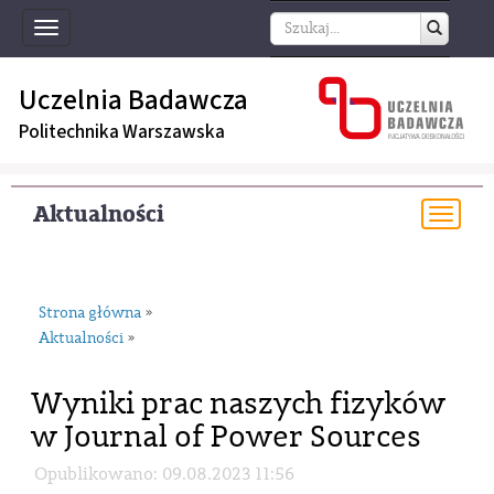
Toggle
navigation
Uczelnia Badawcza
Politechnika Warszawska
Aktualności
Togg
navi
Strona główna
»
Aktualności
»
Wyniki prac naszych fizyków
w Journal of Power Sources
Opublikowano: 09.08.2023 11:56