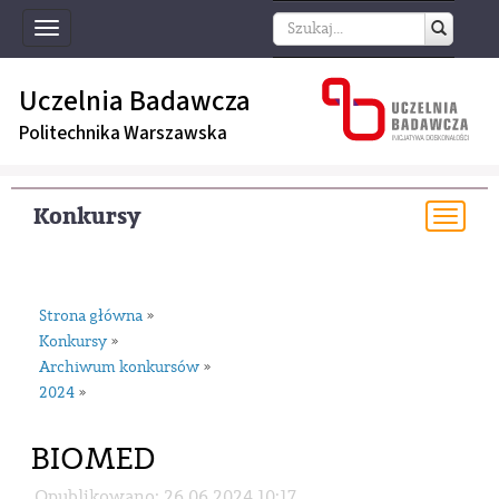
Toggle
navigation
Uczelnia Badawcza
Politechnika Warszawska
Konkursy
Togg
navi
Strona główna
»
Konkursy
»
Archiwum konkursów
»
2024
»
BIOMED
Opublikowano: 26.06.2024 10:17