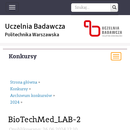
Toggle
navigation
Uczelnia Badawcza
Politechnika Warszawska
Konkursy
Togg
navi
Strona główna
»
Konkursy
»
Archiwum konkursów
»
2024
»
BioTechMed_LAB-2
Opublikowano: 26.06.2024 12:10