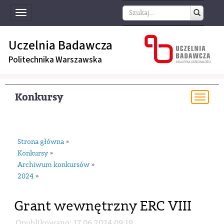
Toggle
navigation
Uczelnia Badawcza
Politechnika Warszawska
Konkursy
Togg
navi
Strona główna
»
Konkursy
»
Archiwum konkursów
»
2024
»
Grant wewnętrzny ERC VIII
Opublikowano: 17.06.2024 09:19