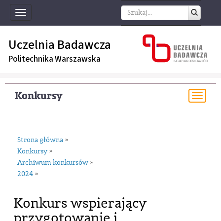
Toggle
navigation
Uczelnia Badawcza
Politechnika Warszawska
Konkursy
Togg
navi
Strona główna
»
Konkursy
»
Archiwum konkursów
»
2024
»
Konkurs wspierający
przygotowanie i