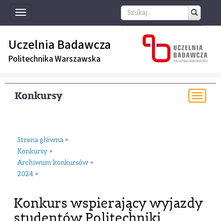
Toggle
navigation
Uczelnia Badawcza
Politechnika Warszawska
Konkursy
Togg
navi
Strona główna
»
Konkursy
»
Archiwum konkursów
»
2024
»
Konkurs wspierający wyjazdy
studentów Politechniki