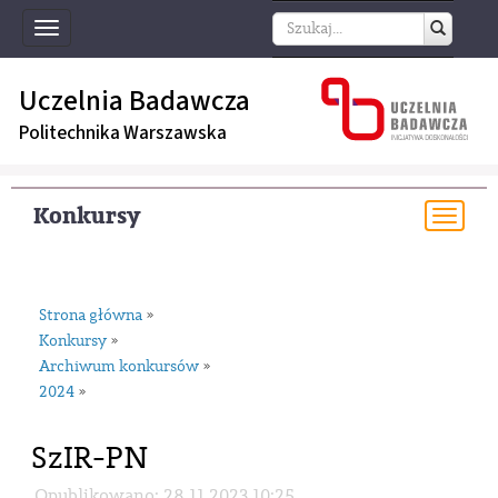
Toggle
navigation
Uczelnia Badawcza
Politechnika Warszawska
Konkursy
Togg
navi
Strona główna
»
Konkursy
»
Archiwum konkursów
»
2024
»
SzIR-PN
Opublikowano: 28.11.2023 10:25