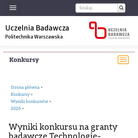
Toggle
navigation
Uczelnia Badawcza
Politechnika Warszawska
Konkursy
Togg
navi
Strona główna
»
Konkursy
»
Wyniki konkursów
»
2020
»
Wyniki konkursu na granty
badawcze Technologie-