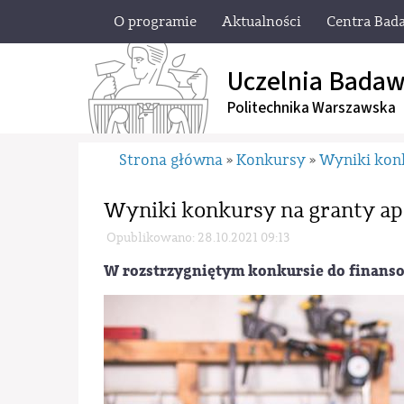
O programie
Aktualności
Centra Bad
Uczelnia Badaw
Politechnika Warszawska
Strona główna
Konkursy
Wyniki ko
»
»
Wyniki konkursy na granty a
Opublikowano: 28.10.2021 09:13
W rozstrzygniętym konkursie do finanso