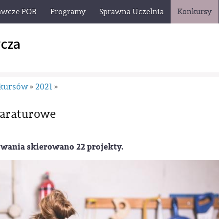
awcze POB
Programy
Sprawna Uczelnia
Konkursy
cza
nkursów
2021
»
»
paraturowe
wania skierowano 22 projekty.