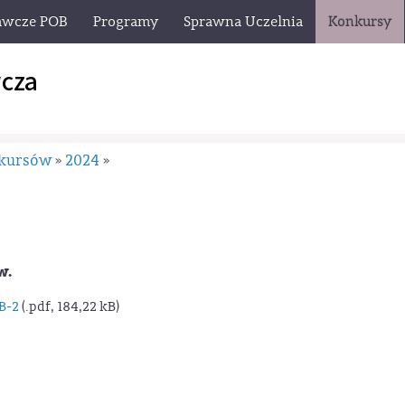
awcze POB
Programy
Sprawna Uczelnia
Konkursy
cza
nkursów
2024
»
»
w.
B-2
(.pdf, 184,22 kB)