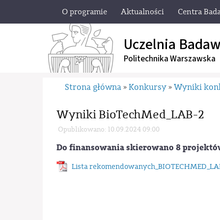
O programie
Aktualności
Centra Bad
Uczelnia Badaw
Politechnika Warszawska
Strona główna
Konkursy
Wyniki ko
»
»
Wyniki BioTechMed_LAB-2
Opublikowano: 10.09.2024 09:00
Do finansowania skierowano 8 projektó
Lista rekomendowanych_BIOTECHMED_LA