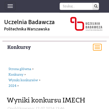
Toggle
navigation
Uczelnia Badawcza
Politechnika Warszawska
Konkursy
Togg
navi
Strona główna
»
Konkursy
»
Wyniki konkursów
»
2024
»
Wyniki konkursu IMECH
Opublikowano: 12.07.2024 13:46