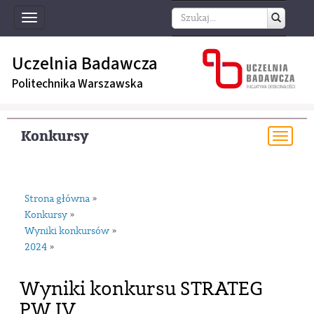
Toggle
navigation
Uczelnia Badawcza
Politechnika Warszawska
Konkursy
Togg
navi
Strona główna
»
Konkursy
»
Wyniki konkursów
»
2024
»
Wyniki konkursu STRATEG
PW IV