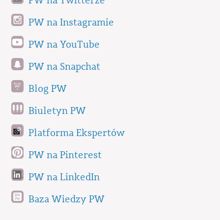
PW na Twitterze
PW na Instagramie
PW na YouTube
PW na Snapchat
Blog PW
Biuletyn PW
Platforma Ekspertów
PW na Pinterest
PW na LinkedIn
Baza Wiedzy PW