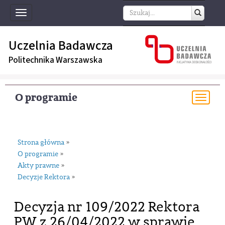
Toggle
navigation
Uczelnia Badawcza
Politechnika Warszawska
O programie
Togg
navi
Strona główna
»
O programie
»
Akty prawne
»
Decyzje Rektora
»
Decyzja nr 109/2022 Rektora
PW z 26/04/2022 w sprawie