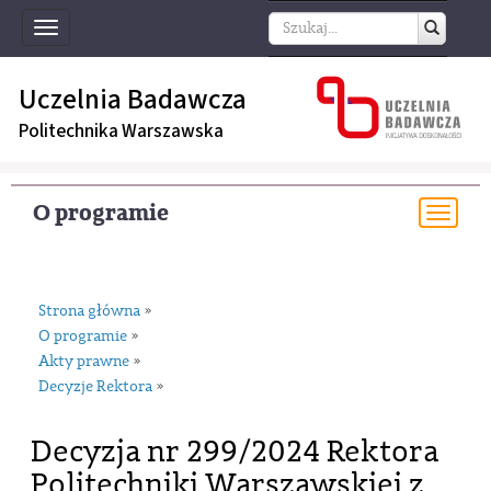
Toggle
navigation
Uczelnia Badawcza
Politechnika Warszawska
O programie
Togg
navi
Strona główna
»
O programie
»
Akty prawne
»
Decyzje Rektora
»
Decyzja nr 299/2024 Rektora
Politechniki Warszawskiej z