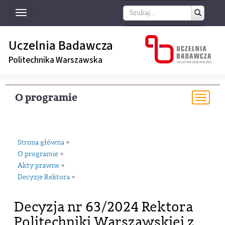
Toggle
navigation
Uczelnia Badawcza
Politechnika Warszawska
O programie
Togg
navi
Strona główna
»
O programie
»
Akty prawne
»
Decyzje Rektora
»
Decyzja nr 63/2024 Rektora
Politechniki Warszawskiej z