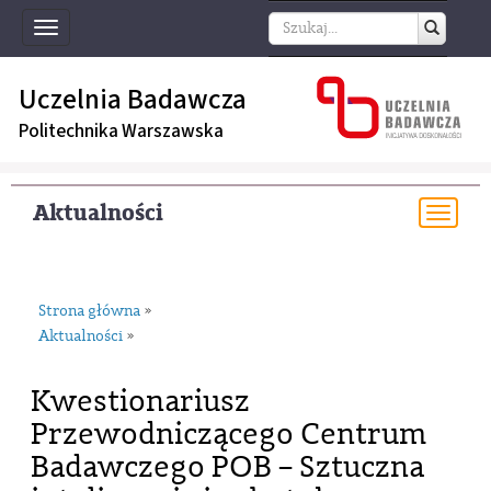
Toggle
navigation
Uczelnia Badawcza
Politechnika Warszawska
Aktualności
Togg
navi
Strona główna
»
Aktualności
»
Kwestionariusz
Przewodniczącego Centrum
Badawczego POB – Sztuczna