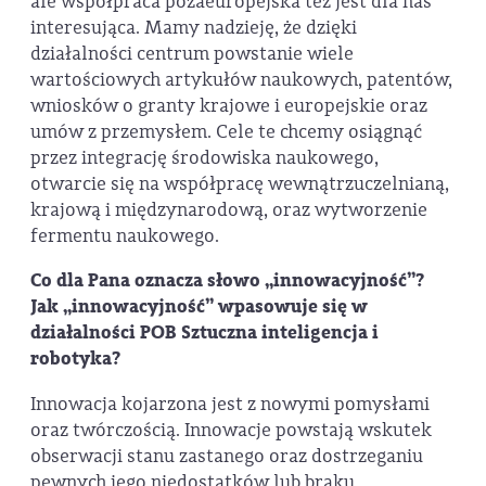
ale współpraca pozaeuropejska też jest dla nas
interesująca. Mamy nadzieję, że dzięki
działalności centrum powstanie wiele
wartościowych artykułów naukowych, patentów,
wniosków o granty krajowe i europejskie oraz
umów z przemysłem. Cele te chcemy osiągnąć
przez integrację środowiska naukowego,
otwarcie się na współpracę wewnątrzuczelnianą,
krajową i międzynarodową, oraz wytworzenie
fermentu naukowego.
Co dla Pana oznacza słowo „innowacyjność”?
Jak „innowacyjność” wpasowuje się w
działalności POB Sztuczna inteligencja i
robotyka?
Innowacja kojarzona jest z nowymi pomysłami
oraz twórczością. Innowacje powstają wskutek
obserwacji stanu zastanego oraz dostrzeganiu
pewnych jego niedostatków lub braku