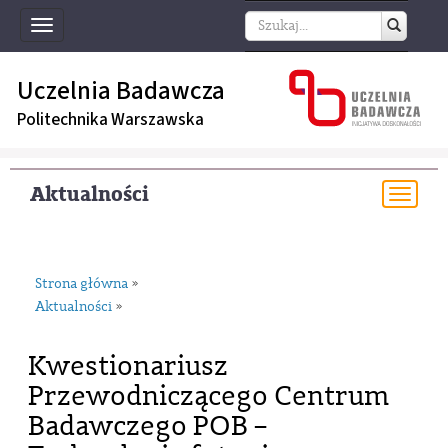
Toggle
navigation
Uczelnia Badawcza
Politechnika Warszawska
Aktualności
Togg
navi
Strona główna
»
Aktualności
»
Kwestionariusz
Przewodniczącego Centrum
Badawczego POB –