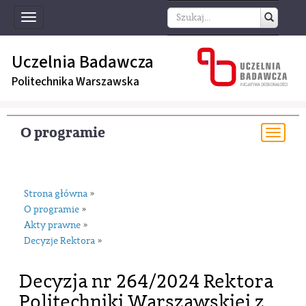
Toggle
navigation
Uczelnia Badawcza
Politechnika Warszawska
O programie
Togg
navi
Strona główna
»
O programie
»
Akty prawne
»
Decyzje Rektora
»
Decyzja nr 264/2024 Rektora
Politechniki Warszawskiej z