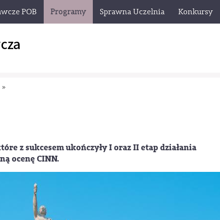
awcze POB
Programy
Sprawna Uczelnia
Konkursy
cza
y
»
tóre z sukcesem ukończyły I oraz II etap działania
ną ocenę CINN.