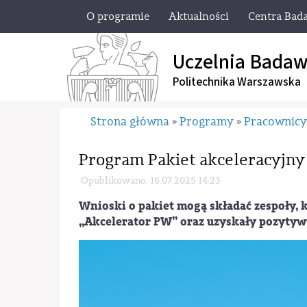
O programie
Aktualności
Centra Bad
Uczelnia Badaw
Politechnika Warszawska
Strona główna
Programy
Pracownic
»
»
Program Pakiet akceleracyjny
Opublikowano: 16.07.2025 14:23
Wnioski o pakiet mogą składać zespoły, k
„Akcelerator PW” oraz uzyskały pozytyw