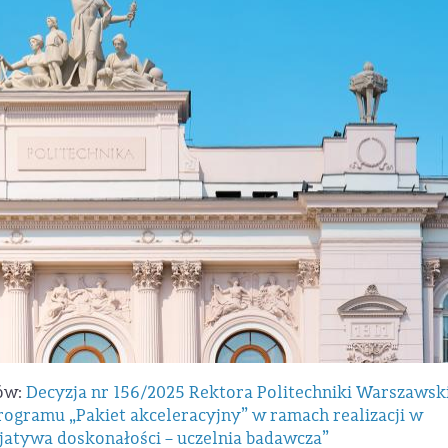
ków:
Decyzja nr 156/2025 Rektora Politechniki Warszawski
programu „Pakiet akceleracyjny” w ramach realizacji w
jatywa doskonałości – uczelnia badawcza”