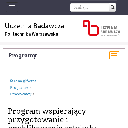
Toggle
navigation
Uczelnia Badawcza
Politechnika Warszawska
Programy
Togg
navi
Strona główna
»
Programy
»
Pracownicy
»
Program wspierający
przygotowanie i