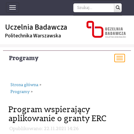
Toggle
navigation
Uczelnia Badawcza
Politechnika Warszawska
Programy
Togg
navi
Strona główna
»
Programy
»
Program wspierający
aplikowanie o granty ERC
Opublikowano: 22.11.2021 14:26