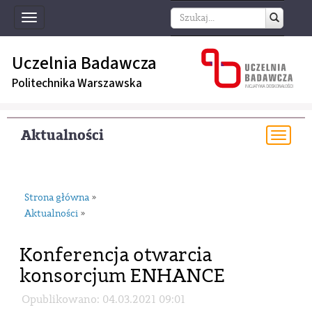
Toggle
navigation
Uczelnia Badawcza
Politechnika Warszawska
Aktualności
Togg
navi
Strona główna
»
Aktualności
»
Konferencja otwarcia
konsorcjum ENHANCE
Opublikowano: 04.03.2021 09:01