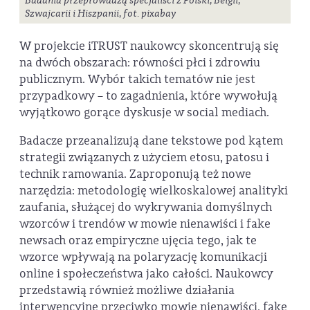
Badania przeprowadzą specjaliści z Polski, Belgii,
Szwajcarii i Hiszpanii, fot. pixabay
W projekcie iTRUST naukowcy skoncentrują się
na dwóch obszarach: równości płci i zdrowiu
publicznym. Wybór takich tematów nie jest
przypadkowy – to zagadnienia, które wywołują
wyjątkowo gorące dyskusje w social mediach.
Badacze przeanalizują dane tekstowe pod kątem
strategii związanych z użyciem etosu, patosu i
technik ramowania. Zaproponują też nowe
narzędzia: metodologię wielkoskalowej analityki
zaufania, służącej do wykrywania domyślnych
wzorców i trendów w mowie nienawiści i fake
newsach oraz empiryczne ujęcia tego, jak te
wzorce wpływają na polaryzację komunikacji
online i społeczeństwa jako całości. Naukowcy
przedstawią również możliwe działania
interwencyjne przeciwko mowie nienawiści, fake