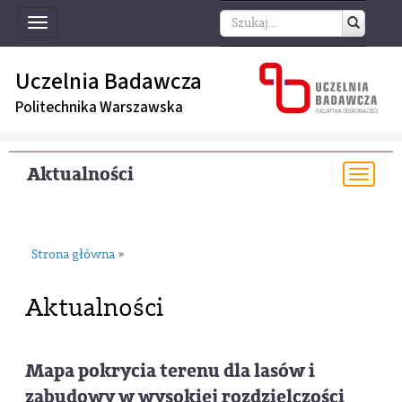
Toggle
navigation
Uczelnia Badawcza
Politechnika Warszawska
Aktualności
Togg
navi
Strona główna
»
Aktualności
Mapa pokrycia terenu dla lasów i
zabudowy w wysokiej rozdzielczości