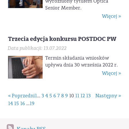
wyróżniony tytułem Optica
Senior Member.
Więcej »
Trzecia edycja konkursu POSTDOC PW
Data publikacji: 13.07.2022
Termin składania wniosków
upływa dnia 30 września 2022 r.
Więcej »
« Poprzedni
1
...
3
4
5
6
7
8
9
10
11
12
13
Następny »
14
15
16
...
19