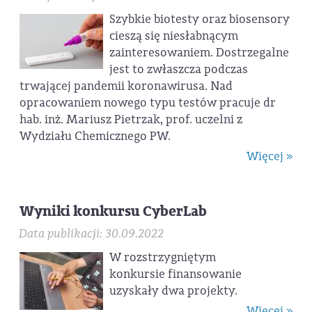
Szybkie biotesty oraz biosensory
cieszą się niesłabnącym
zainteresowaniem. Dostrzegalne
jest to zwłaszcza podczas
trwającej pandemii koronawirusa. Nad
opracowaniem nowego typu testów pracuje dr
hab. inż. Mariusz Pietrzak, prof. uczelni z
Wydziału Chemicznego PW.
Więcej »
Wyniki konkursu CyberLab
Data publikacji: 30.09.2022
W rozstrzygniętym
konkursie finansowanie
uzyskały dwa projekty.
Więcej »