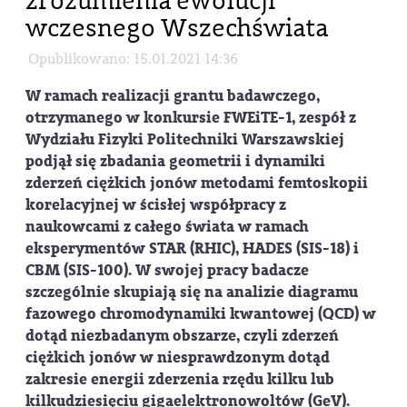
zrozumienia ewolucji
wczesnego Wszechświata
Opublikowano: 15.01.2021 14:36
W ramach realizacji grantu badawczego,
otrzymanego w konkursie FWEiTE-1, zespół z
Wydziału Fizyki Politechniki Warszawskiej
podjął się zbadania geometrii i dynamiki
zderzeń ciężkich jonów metodami femtoskopii
korelacyjnej w ścisłej współpracy z
naukowcami z całego świata w ramach
eksperymentów STAR (RHIC), HADES (SIS-18) i
CBM (SIS-100). W swojej pracy badacze
szczególnie skupiają się na analizie diagramu
fazowego chromodynamiki kwantowej (QCD) w
dotąd niezbadanym obszarze, czyli zderzeń
ciężkich jonów w niesprawdzonym dotąd
zakresie energii zderzenia rzędu kilku lub
kilkudziesięciu gigaelektronowoltów (GeV).