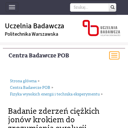
Toggle
navigation
Uczelnia Badawcza
Politechnika Warszawska
Centra Badawcze POB
Togg
navi
Strona główna
»
Centra Badawcze POB
»
Fizyka wysokich energii i technika eksperymentu
»
Badanie zderzeń ciężkich
jonów krokiem do